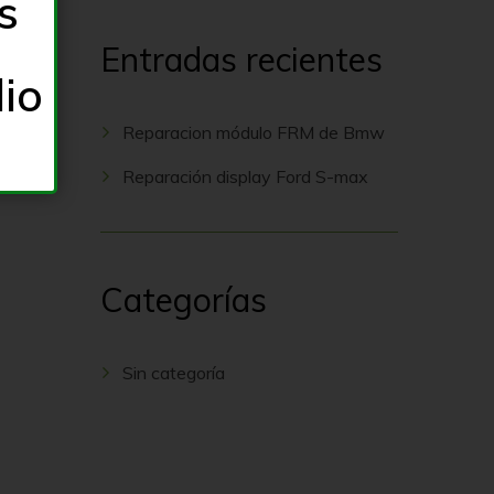
s
Entradas recientes
lio
Reparacion módulo FRM de Bmw
Reparación display Ford S-max
Categorías
Sin categoría