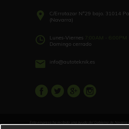
C/Errotazar Nº29 bajo. 31014 
(Navarra)
Lunes-Viernes
7:00AM - 6:00PM
Domingo cerrado
info@autoteknik.es
Esta empresa ha recibido una ayuda del Gobierno de Navarra e