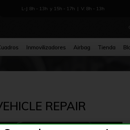
L-J: 8h - 13h y 15h - 17h | V: 8h - 13h
Cuadros
Inmovilizadores
Airbag
Tienda
Bl
VEHICLE REPAIR